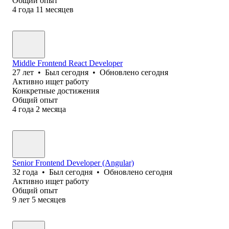
Общий опыт
4
года
11
месяцев
Middle Frontend React Developer
27
лет
•
Был
сегодня
•
Обновлено
сегодня
Активно ищет работу
Конкретные достижения
Общий опыт
4
года
2
месяца
Senior Frontend Developer (Angular)
32
года
•
Был
сегодня
•
Обновлено
сегодня
Активно ищет работу
Общий опыт
9
лет
5
месяцев