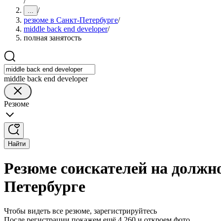
/
/
...
резюме в Санкт-Петербурге
/
middle back end developer
/
полная занятость
middle back end developer
Резюме
Найти
Резюме соискателей на должно
Петербурге
Чтобы видеть все резюме, зарегистрируйтесь
После регистрации покажем ещё 4 260 и откроем фото