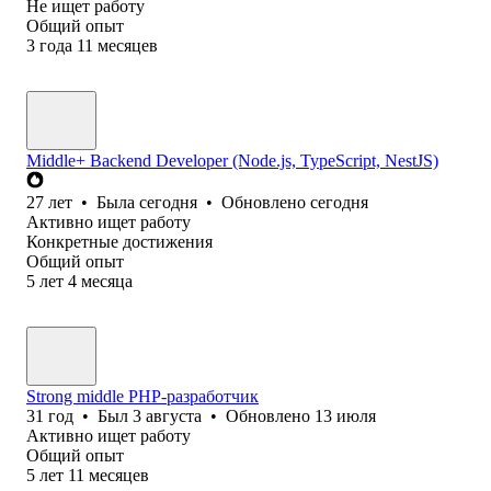
Не ищет работу
Общий опыт
3
года
11
месяцев
Middle+ Backend Developer (Node.js, TypeScript, NestJS)
27
лет
•
Была
сегодня
•
Обновлено
сегодня
Активно ищет работу
Конкретные достижения
Общий опыт
5
лет
4
месяца
Strong middle PHP-разработчик
31
год
•
Был
3 августа
•
Обновлено
13 июля
Активно ищет работу
Общий опыт
5
лет
11
месяцев