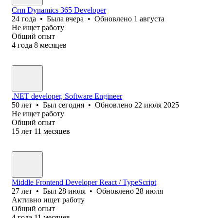
Crm Dynamics 365 Developer
24
года
•
Была
вчера
•
Обновлено
1 августа
Не ищет работу
Общий опыт
4
года
8
месяцев
.NET developer, Software Engineer
50
лет
•
Был
сегодня
•
Обновлено
22 июля 2025
Не ищет работу
Общий опыт
15
лет
11
месяцев
Middle Frontend Developer React / TypeScript
27
лет
•
Был
28 июля
•
Обновлено
28 июля
Активно ищет работу
Общий опыт
4
года
11
месяцев