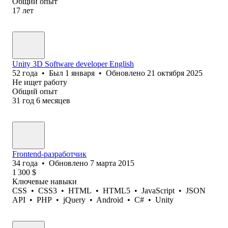
Общий опыт
17
лет
Unity 3D Software developer English
52
года
•
Был
1 января
•
Обновлено
21 октября 2025
Не ищет работу
Общий опыт
31
год
6
месяцев
Frontend-разработчик
34
года
•
Обновлено
7 марта 2015
1 300
$
Ключевые навыки
CSS
•
CSS3
•
HTML
•
HTML5
•
JavaScript
•
JSON
API
•
PHP
•
jQuery
•
Android
•
C#
•
Unity