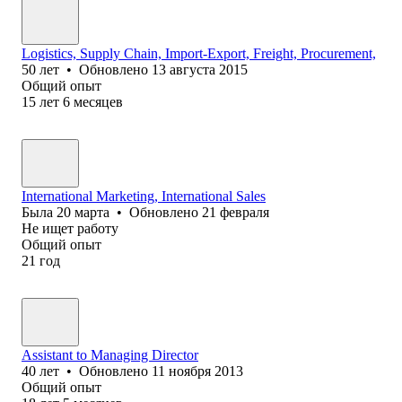
Logistics, Supply Chain, Import-Export, Freight, Procurement,
50
лет
•
Обновлено
13 августа 2015
Общий опыт
15
лет
6
месяцев
International Marketing, International Sales
Была
20 марта
•
Обновлено
21 февраля
Не ищет работу
Общий опыт
21
год
Assistant to Managing Director
40
лет
•
Обновлено
11 ноября 2013
Общий опыт