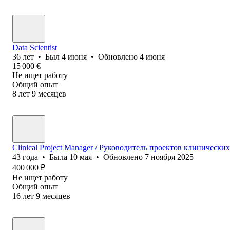
Data Scientist
36
лет
•
Был
4 июня
•
Обновлено
4 июня
15 000
€
Не ищет работу
Общий опыт
8
лет
9
месяцев
Clinical Project Manager / Руководитель проектов клинически
43
года
•
Была
10 мая
•
Обновлено
7 ноября 2025
400 000
₽
Не ищет работу
Общий опыт
16
лет
9
месяцев