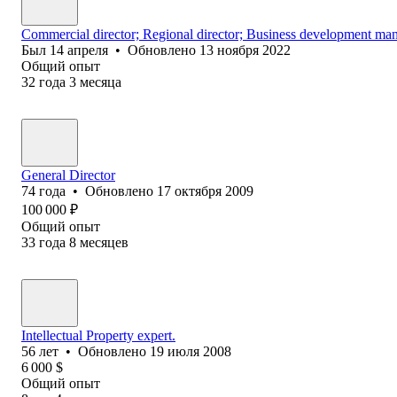
Commercial director; Regional director; Business development man
Был
14 апреля
•
Обновлено
13 ноября 2022
Общий опыт
32
года
3
месяца
General Director
74
года
•
Обновлено
17 октября 2009
100 000
₽
Общий опыт
33
года
8
месяцев
Intellectual Property expert.
56
лет
•
Обновлено
19 июля 2008
6 000
$
Общий опыт