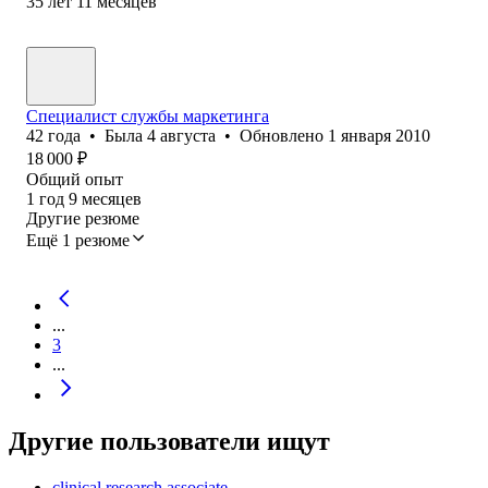
35
лет
11
месяцев
Специалист службы маркетинга
42
года
•
Была
4 августа
•
Обновлено
1 января 2010
18 000
₽
Общий опыт
1
год
9
месяцев
Другие резюме
Ещё 1 резюме
...
3
...
Другие пользователи ищут
clinical research associate