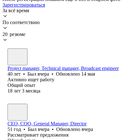
Зарегистрироваться
За всё время
По соответствию
20 резюме
Project manager, Technical manager, Broadcast engineer
40
лет
•
Был
вчера
•
Обновлено
14 мая
Активно ищет работу
Общий опыт
18
лет
3
месяца
CEO, COO, General Manager, Director
51
год
•
Был
вчера
•
Обновлено
вчера
Рассматривает предложения