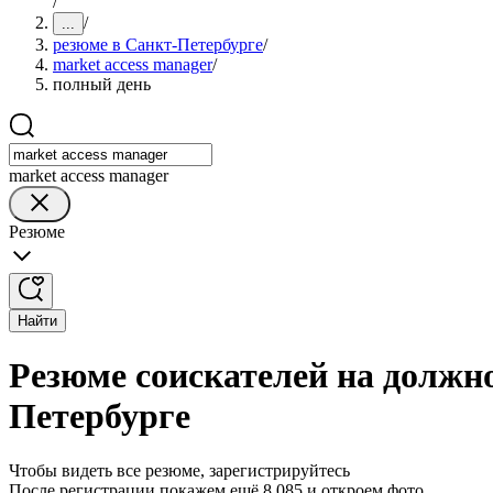
/
/
...
резюме в Санкт-Петербурге
/
market access manager
/
полный день
market access manager
Резюме
Найти
Резюме соискателей на должно
Петербурге
Чтобы видеть все резюме, зарегистрируйтесь
После регистрации покажем ещё 8 085 и откроем фото