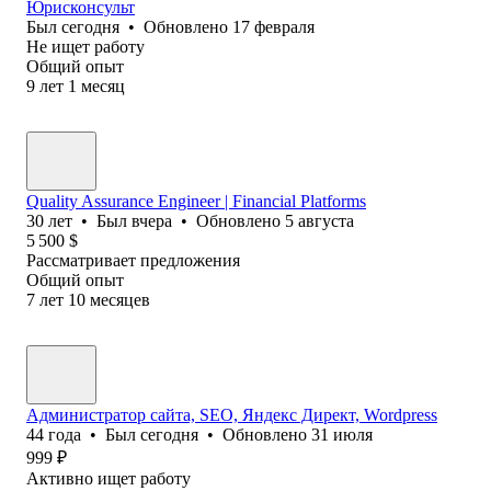
Юрисконсульт
Был
сегодня
•
Обновлено
17 февраля
Не ищет работу
Общий опыт
9
лет
1
месяц
Quality Assurance Engineer | Financial Platforms
30
лет
•
Был
вчера
•
Обновлено
5 августа
5 500
$
Рассматривает предложения
Общий опыт
7
лет
10
месяцев
Администратор сайта, SEO, Яндекс Директ, Wordpress
44
года
•
Был
сегодня
•
Обновлено
31 июля
999
₽
Активно ищет работу