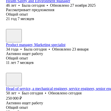
Health Safety and Environment Manager
46
лет
•
Была
сегодня
•
Обновлено
27 ноября 2025
Рассматривает предложения
Общий опыт
21
год
7
месяцев
Product manager, Marketing specialist
34
года
•
Была
сегодня
•
Обновлено
23 января
Активно ищет работу
Общий опыт
11
лет
7
месяцев
Head of service, a mechanical engineer, service engineer, senior en
50
лет
•
Был
сегодня
•
Обновлено
сегодня
250 000
₽
Активно ищет работу
Общий опыт