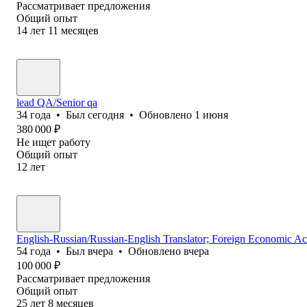
Рассматривает предложения
Общий опыт
14
лет
11
месяцев
lead QA/Senior qa
34
года
•
Был
сегодня
•
Обновлено
1 июня
380 000
₽
Не ищет работу
Общий опыт
12
лет
English-Russian/Russian-English Translator; Foreign Economic Act
54
года
•
Был
вчера
•
Обновлено
вчера
100 000
₽
Рассматривает предложения
Общий опыт
25
лет
8
месяцев