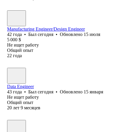
Manufacturing Engineer/Design Engineer
42
года
•
Был
сегодня
•
Обновлено
15 июля
5 000
$
Не ищет работу
Общий опыт
22
года
Data Engineer
43
года
•
Был
сегодня
•
Обновлено
15 января
Не ищет работу
Общий опыт
20
лет
9
месяцев