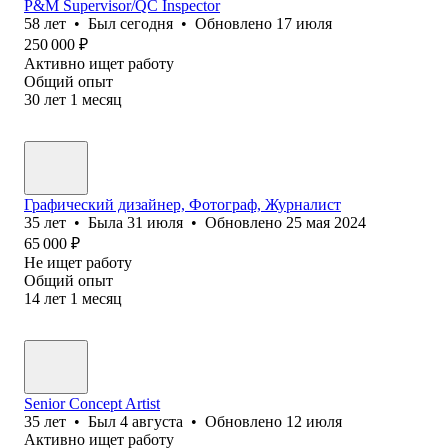
P&M Supervisor/QC Inspector
58
лет
•
Был
сегодня
•
Обновлено
17 июля
250 000
₽
Активно ищет работу
Общий опыт
30
лет
1
месяц
Графический дизайнер, Фотограф, Журналист
35
лет
•
Была
31 июля
•
Обновлено
25 мая 2024
65 000
₽
Не ищет работу
Общий опыт
14
лет
1
месяц
Senior Concept Artist
35
лет
•
Был
4 августа
•
Обновлено
12 июля
Активно ищет работу