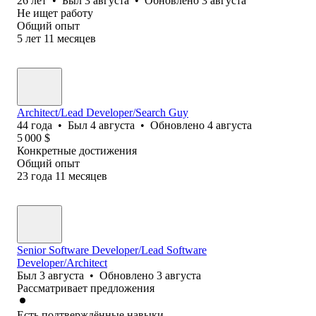
26
лет
•
Был
3 августа
•
Обновлено
3 августа
Не ищет работу
Общий опыт
5
лет
11
месяцев
Architect/Lead Developer/Search Guy
44
года
•
Был
4 августа
•
Обновлено
4 августа
5 000
$
Конкретные достижения
Общий опыт
23
года
11
месяцев
Senior Software Developer/Lead Software
Developer/Architect
Был
3 августа
•
Обновлено
3 августа
Рассматривает предложения
Есть подтверждённые навыки