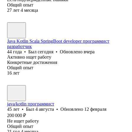
Общий опыт
27
лет
4
месяца
Java Kotlin Scala SpringBoot developer программист
разработчик
44
года
•
Был
сегодня
•
Обновлено
вчера
Активно ищет работу
Конкретные достижения
Общий опыт
16
лет
java/kotlin программист
45
лет
•
Был
4 августа
•
Обновлено
12 февраля
200 000
₽
Не ищет работу
Общий опыт
21
год
4
месяца