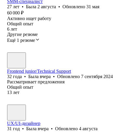
SMM-специалист
27
лет
•
Была
2 августа
•
Обновлено
31 мая
60 000
₽
Активно ищет работу
Общий опыт
6
лет
Другие резюме
Ещё 1 резюме
Frontend junior/Technical Support
32
года
•
Была
вчера
•
Обновлено
7 сентября 2024
Рассматривает предложения
Общий опыт
13
лет
UX/UI-дизайнер
31
год
•
Была
вчера
•
Обновлено
4 августа