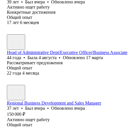
39
лет
•
Был
вчера
•
Обновлено
вчера
Активно ищет работу
Конкретные достижения
Общий опыт
17
лет
6
месяцев
Head of Administrative Dept/Executive Officer/Business Associate
44
года
•
Была
4 августа
•
Обновлено
17 марта
Рассматривает предложения
Общий опыт
22
года
4
месяца
Regional Business Development and Sales Manager
37
лет
•
Был
вчера
•
Обновлено
вчера
150 000
₽
Активно ищет работу
Общий опыт