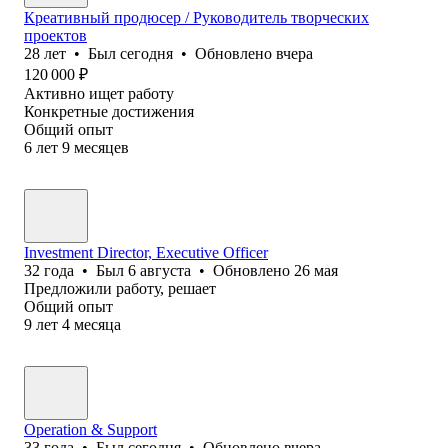
Креативный продюсер / Руководитель творческих
проектов
28
лет
•
Был
сегодня
•
Обновлено
вчера
120 000
₽
Активно ищет работу
Конкретные достижения
Общий опыт
6
лет
9
месяцев
Investment Director, Executive Officer
32
года
•
Был
6 августа
•
Обновлено
26 мая
Предложили работу, решает
Общий опыт
9
лет
4
месяца
Operation & Support
33
года
•
Был
сегодня
•
Обновлено
вчера