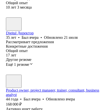
Общий опыт
10
лет
3
месяца
Digital Директор
35
лет
•
Был
вчера
•
Обновлено
21 июля
Рассматривает предложения
Конкретные достижения
Общий опыт
17
лет
Другие резюме
Ещё 1 резюме
Product owner, project manager, trainer, consultant, business
analyst
44
года
•
Был
вчера
•
Обновлено
вчера
168 000
₽
Активно ищет работу