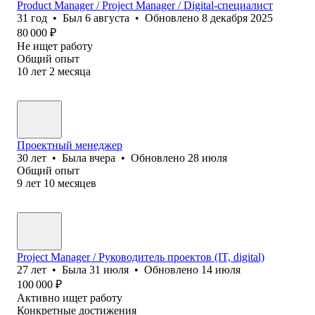
Product Manager / Project Manager / Digital-специалист
31
год
•
Был
6 августа
•
Обновлено
8 декабря 2025
80 000
₽
Не ищет работу
Общий опыт
10
лет
2
месяца
Проектный менеджер
30
лет
•
Была
вчера
•
Обновлено
28 июля
Общий опыт
9
лет
10
месяцев
Project Manager / Руководитель проектов (IT, digital)
27
лет
•
Была
31 июля
•
Обновлено
14 июля
100 000
₽
Активно ищет работу
Конкретные достижения