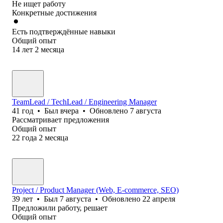
Не ищет работу
Конкретные достижения
Есть подтверждённые навыки
Общий опыт
14
лет
2
месяца
TeamLead / TechLead / Engineering Manager
41
год
•
Был
вчера
•
Обновлено
7 августа
Рассматривает предложения
Общий опыт
22
года
2
месяца
Project / Product Manager (Web, E-commerce, SEO)
39
лет
•
Был
7 августа
•
Обновлено
22 апреля
Предложили работу, решает
Общий опыт