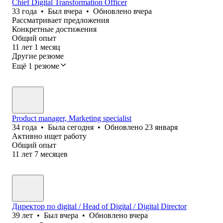
Chief Digital Transformation Officer
33
года
•
Был
вчера
•
Обновлено
вчера
Рассматривает предложения
Конкретные достижения
Общий опыт
11
лет
1
месяц
Другие резюме
Ещё 1 резюме
Product manager, Marketing specialist
34
года
•
Была
сегодня
•
Обновлено
23 января
Активно ищет работу
Общий опыт
11
лет
7
месяцев
Директор по digital / Head of Digital / Digital Director
39
лет
•
Был
вчера
•
Обновлено
вчера