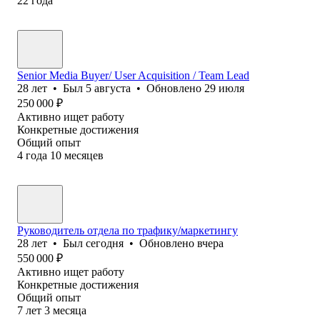
22
года
Senior Media Buyer/ User Acquisition / Team Lead
28
лет
•
Был
5 августа
•
Обновлено
29 июля
250 000
₽
Активно ищет работу
Конкретные достижения
Общий опыт
4
года
10
месяцев
Руководитель отдела по трафику/маркетингу
28
лет
•
Был
сегодня
•
Обновлено
вчера
550 000
₽
Активно ищет работу
Конкретные достижения
Общий опыт
7
лет
3
месяца