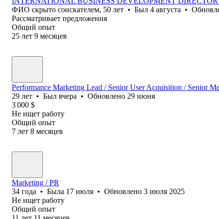
INTERNATIONAL BUSINESS DEVELOPMENT DIRECTO
ФИО скрыто соискателем
,
50
лет
•
Был
4 августа
•
Обновл
Рассматривает предложения
Общий опыт
25
лет
9
месяцев
Performance Marketing Lead / Senior User Acquisition / Senior M
29
лет
•
Был
вчера
•
Обновлено
29 июня
3 000
$
Не ищет работу
Общий опыт
7
лет
8
месяцев
Marketing / PR
34
года
•
Была
17 июля
•
Обновлено
3 июля 2025
Не ищет работу
Общий опыт
11
лет
11
месяцев