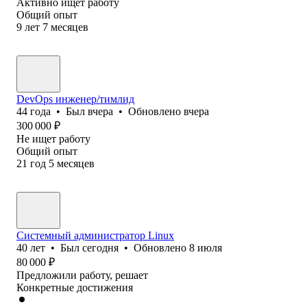
Активно ищет работу
Общий опыт
9
лет
7
месяцев
DevOps инженер/тимлид
44
года
•
Был
вчера
•
Обновлено
вчера
300 000
₽
Не ищет работу
Общий опыт
21
год
5
месяцев
Системный администратор Linux
40
лет
•
Был
сегодня
•
Обновлено
8 июля
80 000
₽
Предложили работу, решает
Конкретные достижения