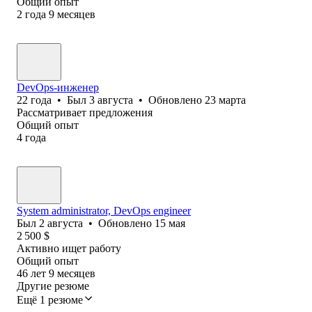
Общий опыт
2
года
9
месяцев
DevOps-инженер
22
года
•
Был
3 августа
•
Обновлено
23 марта
Рассматривает предложения
Общий опыт
4
года
System administrator, DevOps engineer
Был
2 августа
•
Обновлено
15 мая
2 500
$
Активно ищет работу
Общий опыт
46
лет
9
месяцев
Другие резюме
Ещё 1 резюме