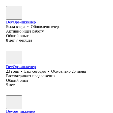
DevOps-инженер
Была
вчера
•
Обновлено
вчера
Активно ищет работу
Общий опыт
8
лет
7
месяцев
DevOps-инженер
23
года
•
Был
сегодня
•
Обновлено
25 июня
Рассматривает предложения
Общий опыт
5
лет
Devops-инженер