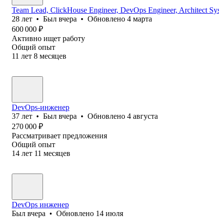
Team Lead, ClickHouse Engineer, DevOps Engineer, Architect Sy
28
лет
•
Был
вчера
•
Обновлено
4 марта
600 000
₽
Активно ищет работу
Общий опыт
11
лет
8
месяцев
DevOps-инженер
37
лет
•
Был
вчера
•
Обновлено
4 августа
270 000
₽
Рассматривает предложения
Общий опыт
14
лет
11
месяцев
DevOps инженер
Был
вчера
•
Обновлено
14 июля