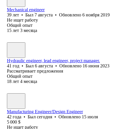
Mechanical engineer
39
лет
•
Был
7 августа
•
Обновлено
6 ноября 2019
Не ищет работу
Общий опыт
15
лет
3
месяца
Hydraulic engineer, lead engineer, project manager.
41
год
•
Был
6 августа
•
Обновлено
16 июня 2023
Рассматривает предложения
Общий опыт
18
лет
4
месяца
Manufacturing Engineer/Design Engineer
42
года
•
Был
сегодня
•
Обновлено
15 июля
5 000
$
Не ищет работу