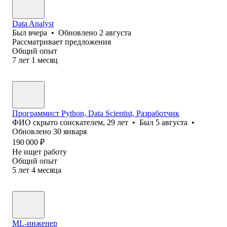
Data Analyst
Был
вчера
•
Обновлено
2 августа
Рассматривает предложения
Общий опыт
7
лет
1
месяц
Программист Python, Data Scientist, Разработчик
ФИО скрыто соискателем
,
29
лет
•
Был
5 августа
•
Обновлено
30 января
190 000
₽
Не ищет работу
Общий опыт
5
лет
4
месяца
ML-инженер