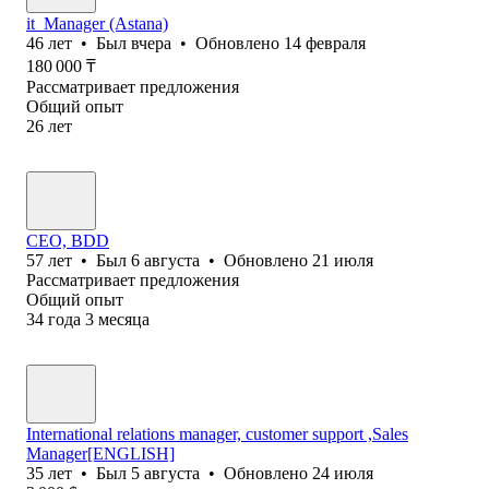
it_Manager (Astana)
46
лет
•
Был
вчера
•
Обновлено
14 февраля
180 000
₸
Рассматривает предложения
Общий опыт
26
лет
CEO, BDD
57
лет
•
Был
6 августа
•
Обновлено
21 июля
Рассматривает предложения
Общий опыт
34
года
3
месяца
International relations manager, customer support ,Sales
Manager[ENGLISH]
35
лет
•
Был
5 августа
•
Обновлено
24 июля