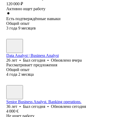
120 000
₽
Активно ищет работу
Есть подтверждённые навыки
Общий опыт
3
года
9
месяцев
Data Analyst | Business Analyst
26
лет
•
Был
сегодня
•
Обновлено
вчера
Рассматривает предложения
Общий опыт
4
года
2
месяца
Senior Business Analyst. Banking operations.
36
лет
•
Был
сегодня
•
Обновлено
сегодня
4 000
€
Не ищет работу