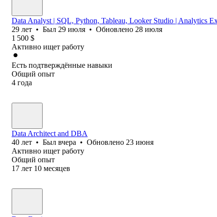
Data Analyst | SQL, Python, Tableau, Looker Studio | Analytics Ex
29
лет
•
Был
29 июля
•
Обновлено
28 июля
1 500
$
Активно ищет работу
Есть подтверждённые навыки
Общий опыт
4
года
Data Architect and DBA
40
лет
•
Был
вчера
•
Обновлено
23 июня
Активно ищет работу
Общий опыт
17
лет
10
месяцев