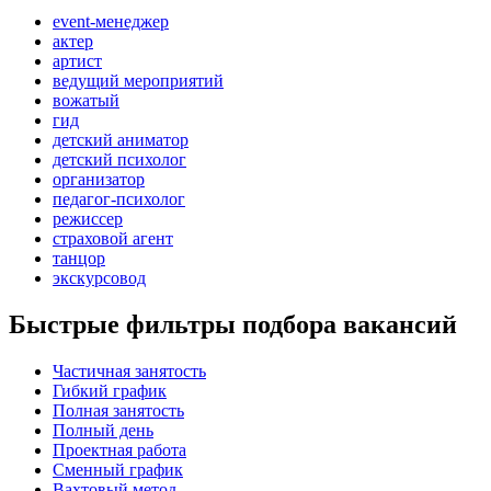
event-менеджер
актер
артист
ведущий мероприятий
вожатый
гид
детский аниматор
детский психолог
организатор
педагог-психолог
режиссер
страховой агент
танцор
экскурсовод
Быстрые фильтры подбора вакансий
Частичная занятость
Гибкий график
Полная занятость
Полный день
Проектная работа
Сменный график
Вахтовый метод