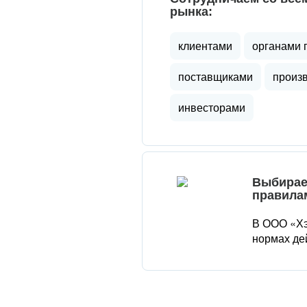
рынка:
клиентами
органами 
поставщиками
произ
инвесторами
Выбирае
правила
В ООО «Хэ
нормах де