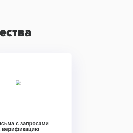
ества
исьма с запросами
а верификацию