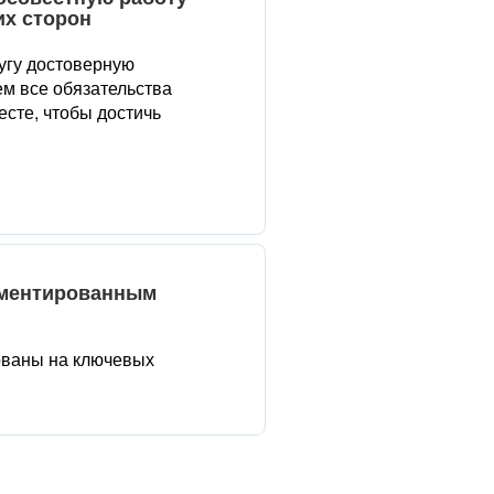
их сторон
угу достоверную
м все обязательства
сте, чтобы достичь
аментированным
ованы на ключевых