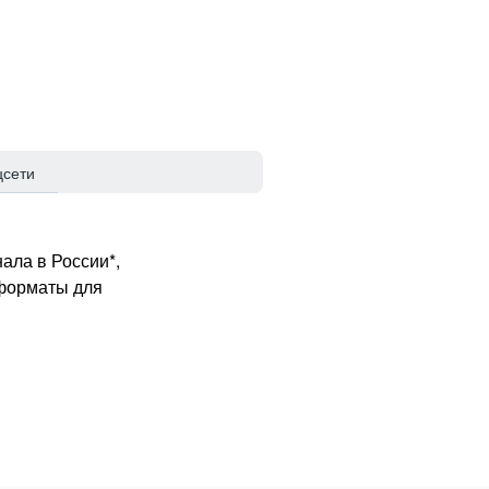
цсети
ала в России*,
 форматы для