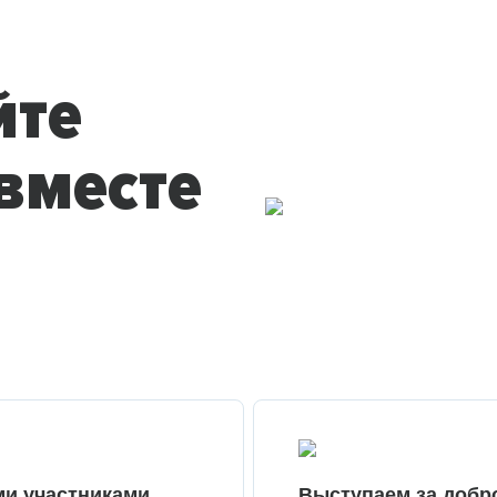
йте
вместе
ми участниками
Выступаем за добр