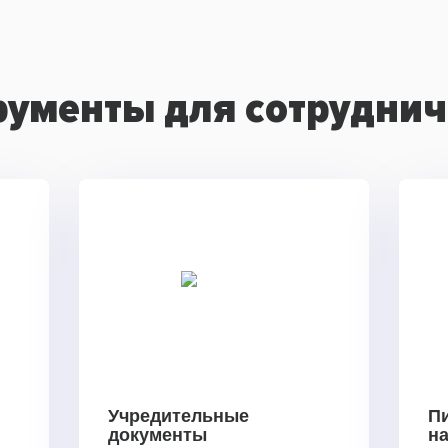
рументы для сотруднич
Учредительные
П
документы
н