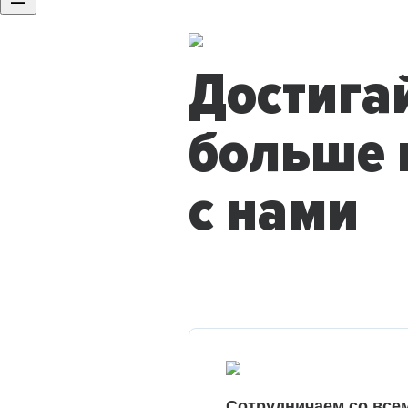
Достига
больше 
с нами
Сотрудничаем со все