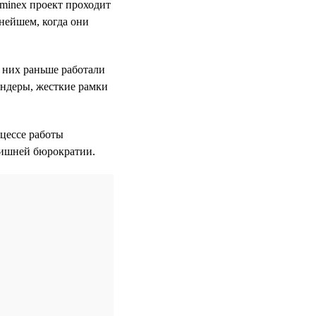
Sminex проект проходит
ьнейшем, когда они
 них раньше работали
ендеры, жесткие рамки
оцессе работы
лишней бюрократии.