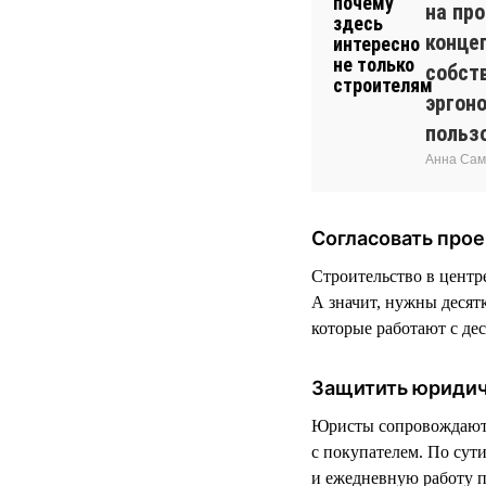
на пр
конце
собств
эргон
польз
Анна Сам
Согласовать прое
Строительство в центр
А значит, нужны десят
которые работают с де
Защитить юриди
Юристы сопровождают р
с покупателем. По сути
и ежедневную работу 