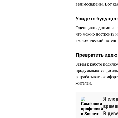
взаимосвязаны. Вот как
Увидеть будущее
Оценщики одними из п
что можно построить на
экономический потенц
Превратить идею 
Затем к работе подклю
продумываются фасады
разрабатывать комфор
жителей.
Я сле
време
В дев