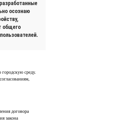
 разработанные
льно осознаю
ойству,
т общего
пользователей.
 городскую среду.
 согласованиям,
ления договора
ия закона