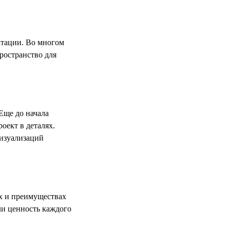
атации. Во многом
ространство для
Еще до начала
оект в деталях.
визуализаций
х и преимуществах
ли ценность каждого