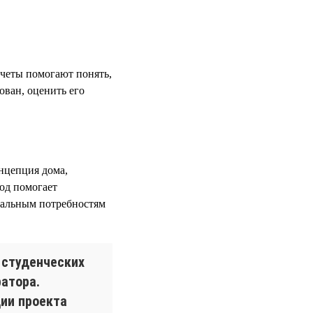
четы помогают понять,
ован, оценить его
онцепция дома,
од помогает
еальным потребностям
 студенческих
атора.
ции проекта