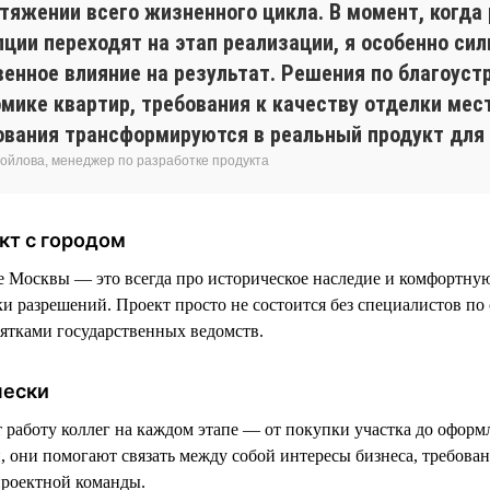
отяжении всего жизненного цикла. В момент, когда
пции переходят на этап реализации, я особенно си
енное влияние на результат. Решения по благоустр
омике квартир, требования к качеству отделки мес
ования трансформируются в реальный продукт для 
ойлова, менеджер по разработке продукта
кт с городом
е Москвы — это всегда про историческое наследие и комфортную
ки разрешений. Проект просто не состоится без специалистов по
сятками государственных ведомств.
чески
аботу коллег на каждом этапе — от покупки участка до оформ
, они помогают связать между собой интересы бизнеса, требован
проектной команды.