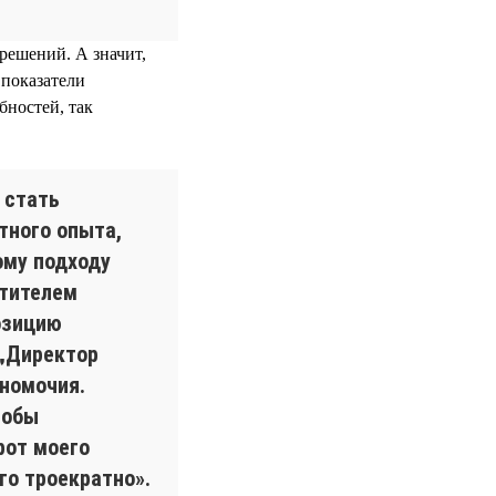
решений. А значит,
 показатели
бностей, так
 стать
тного опыта,
ому подходу
стителем
озицию
 „Директор
лномочия.
тобы
рот моего
го троекратно».