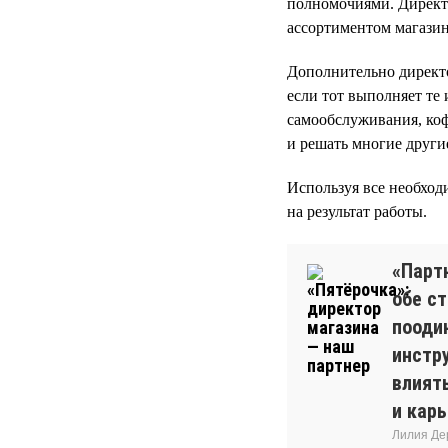
полномочиями. Директо
ассортиментом магазин
Дополнительно директо
если тот выполняет те
самообслуживания, ко
и решать многие другие
Используя все необход
на результат работы.
«Парт
обе с
пооди
инстр
влият
и кар
Лилия Де