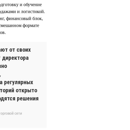
одготовку и обучение
дажами и логистикой.
нг, финансовый блок,
 смешанном формате
ов.
ют от своих
т директора
вно
,
а регулярных
иторий открыто
одятся решения
орговой сети