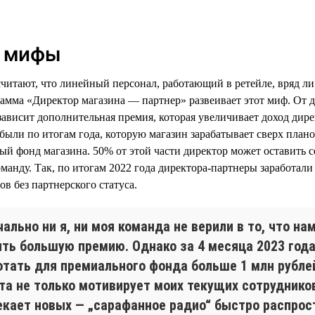
ь мифы
считают, что линейный персонал, работающий в ретейле, вряд ли
амма «Директор магазина — партнер» развеивает этот миф. От 
зависит дополнительная премия, которая увеличивает доход дире
были по итогам года, которую магазин зарабатывает сверх плано
ый фонд магазина. 50% от этой части директор может оставить с
оманду. Так, по итогам 2022 года директора-партнеры заработал
в без партнерского статуса.
ально ни я, ни моя команда не верили в то, что на
ить большую премию. Однако за 4 месяца 2023 год
отать для премиального фонда больше 1 млн рубле
та не только мотивирует моих текущих сотрудников
екает новых — „сарафанное радио“ быстро распрос