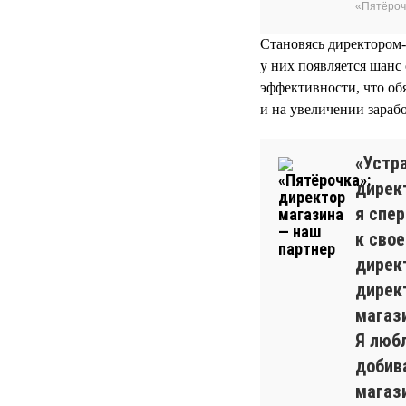
«Пятёроч
Становясь директором-
у них появляется шанс
эффективности, что об
и на увеличении зарабо
«Устра
директ
я спе
к сво
дирек
дирек
магаз
Я люб
добива
магази