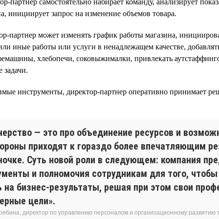
р-партнер самостоятельно набирает команду, анализирует показ
а, инициирует запрос на изменение объемов товара.
р-партнер может изменять график работы магазина, инициирова
 или иные работы или услуги в ненадлежащем качестве, добавлят
фемашины, хлебопечи, соковыжималки, привлекать аутстаффин
 задачи.
имые инструменты, директор-партнер оперативно принимает ре
нерство — это про объединение ресурсов и возмож
тороны приходят к гораздо более впечатляющим ре
ночке. Суть новой роли в следующем: компания пр
ументы и полномочия сотрудникам для того, чтобы
ь на бизнес-результаты, решая при этом свои про
ьерные цели».
рябина, директор по управлению персоналом и организационному развитию т