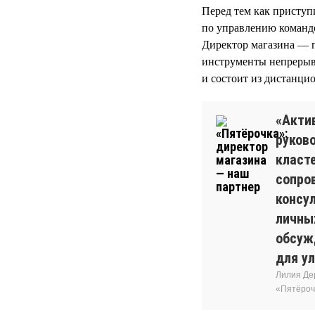
Перед тем как приступ
по управлению команд
Директор магазина — п
инструменты непрерыв
и состоит из дистанцио
«Акти
руков
класт
сопро
консу
личны
обсуж
для у
Лилия Де
«Пятёроч