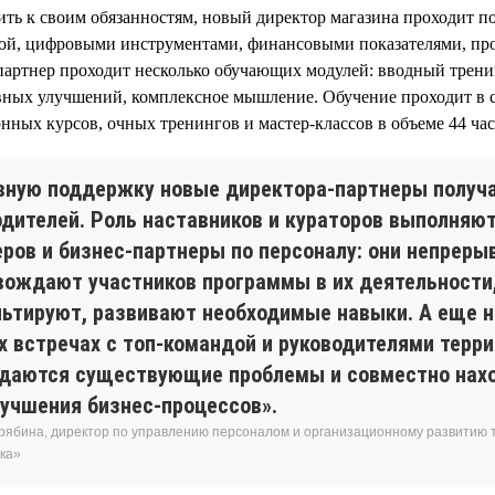
ить к своим обязанностям, новый директор магазина проходит п
ой, цифровыми инструментами, финансовыми показателями, про
артнер проходит несколько обучающих модулей: вводный трени
ных улучшений, комплексное мышление. Обучение проходит в
нных курсов, очных тренингов и мастер-классов в объеме 44 час
вную поддержку новые директора-партнеры получа
одителей. Роль наставников и кураторов выполняю
еров и бизнес-партнеры по персоналу: они непреры
вождают участников программы в их деятельности
льтируют, развивают необходимые навыки. А еще н
х встречах с топ-командой и руководителями терр
даются существующие проблемы и совместно нах
лучшения бизнес-процессов».
рябина, директор по управлению персоналом и организационному развитию т
ка»