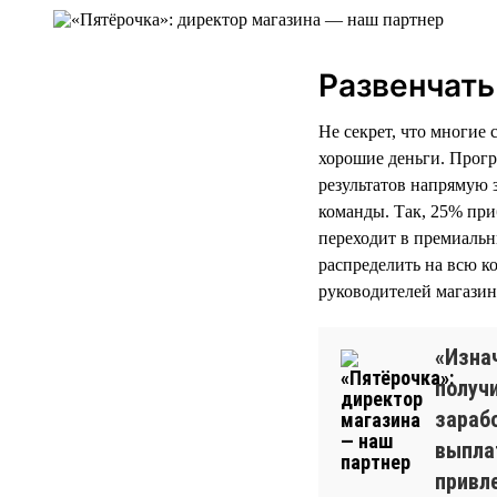
Развенчат
Не секрет, что многие 
хорошие деньги. Прогр
результатов напрямую 
команды. Так, 25% при
переходит в премиальн
распределить на всю к
руководителей магазино
«Изнач
получ
зараб
выпла
привл