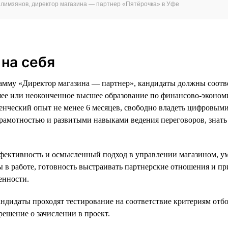
алимзянов, директор магазина — партнер «Пятёрочка» в Уфе
на себя
амму «Директор магазина — партнер», кандидаты должны соотв
шее или неоконченное высшее образование по финансово-эконом
енческий опыт не менее 6 месяцев, свободно владеть цифровым
рамотностью и развитыми навыками ведения переговоров, знать
фективность и осмысленный подход в управлении магазином, у
ы в работе, готовность выстраивать партнерские отношения и п
енности.
андидаты проходят тестирование на соответствие критериям отбо
решение о зачислении в проект.