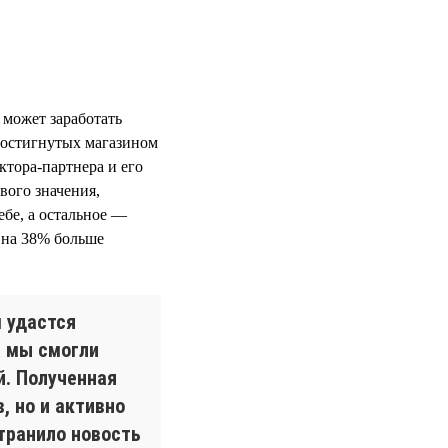
 может заработать
достигнутых магазином
ктора-партнера и его
вого значения,
ебе, а остальное —
и на 38% больше
м удастся
а мы смогли
й. Полученная
, но и активно
транило новость