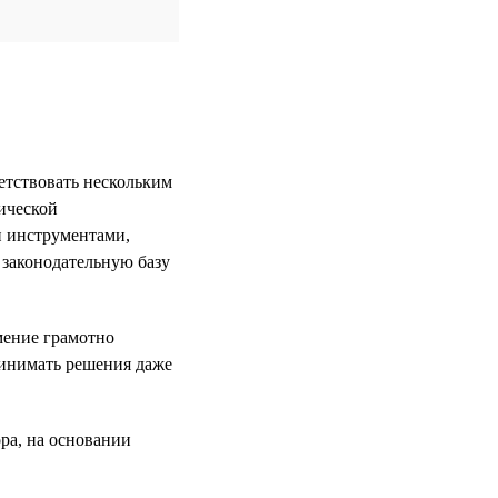
етствовать нескольким
ической
и инструментами,
 законодательную базу
мение грамотно
ринимать решения даже
ра, на основании