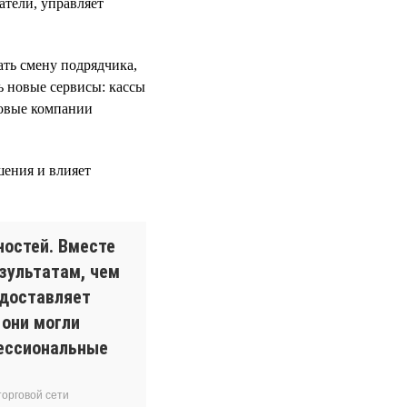
атели, управляет
ть смену подрядчика,
ь новые сервисы: кассы
говые компании
шения и влияет
ностей. Вместе
зультатам, чем
едоставляет
 они могли
фессиональные
орговой сети