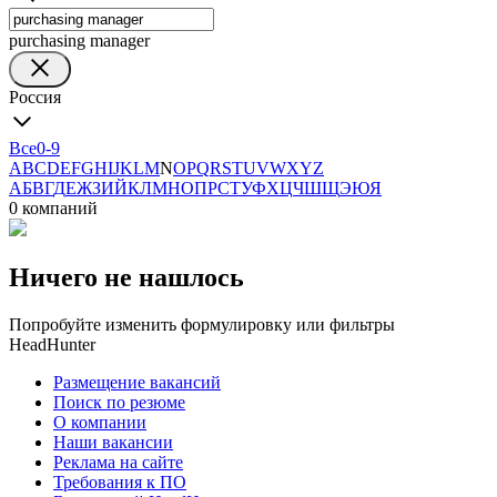
purchasing manager
Россия
Все
0-9
A
B
C
D
E
F
G
H
I
J
K
L
M
N
O
P
Q
R
S
T
U
V
W
X
Y
Z
А
Б
В
Г
Д
Е
Ж
З
И
Й
К
Л
М
Н
О
П
Р
С
Т
У
Ф
Х
Ц
Ч
Ш
Щ
Э
Ю
Я
0 компаний
Ничего не нашлось
Попробуйте изменить формулировку или фильтры
HeadHunter
Размещение вакансий
Поиск по резюме
О компании
Наши вакансии
Реклама на сайте
Требования к ПО