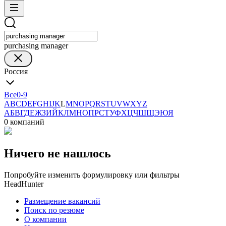
purchasing manager
Россия
Все
0-9
A
B
C
D
E
F
G
H
I
J
K
L
M
N
O
P
Q
R
S
T
U
V
W
X
Y
Z
А
Б
В
Г
Д
Е
Ж
З
И
Й
К
Л
М
Н
О
П
Р
С
Т
У
Ф
Х
Ц
Ч
Ш
Щ
Э
Ю
Я
0 компаний
Ничего не нашлось
Попробуйте изменить формулировку или фильтры
HeadHunter
Размещение вакансий
Поиск по резюме
О компании