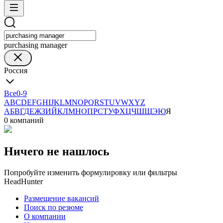
purchasing manager
Россия
Все
0-9
A
B
C
D
E
F
G
H
I
J
K
L
M
N
O
P
Q
R
S
T
U
V
W
X
Y
Z
А
Б
В
Г
Д
Е
Ж
З
И
Й
К
Л
М
Н
О
П
Р
С
Т
У
Ф
Х
Ц
Ч
Ш
Щ
Э
Ю
Я
0 компаний
Ничего не нашлось
Попробуйте изменить формулировку или фильтры
HeadHunter
Размещение вакансий
Поиск по резюме
О компании