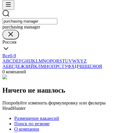
purchasing manager
Россия
Все
0-9
A
B
C
D
E
F
G
H
I
J
K
L
M
N
O
P
Q
R
S
T
U
V
W
X
Y
Z
А
Б
В
Г
Д
Е
Ж
З
И
Й
К
Л
М
Н
О
П
Р
С
Т
У
Ф
Х
Ц
Ч
Ш
Щ
Э
Ю
Я
0 компаний
Ничего не нашлось
Попробуйте изменить формулировку или фильтры
HeadHunter
Размещение вакансий
Поиск по резюме
О компании