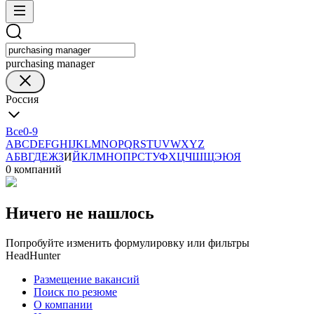
purchasing manager
Россия
Все
0-9
A
B
C
D
E
F
G
H
I
J
K
L
M
N
O
P
Q
R
S
T
U
V
W
X
Y
Z
А
Б
В
Г
Д
Е
Ж
З
И
Й
К
Л
М
Н
О
П
Р
С
Т
У
Ф
Х
Ц
Ч
Ш
Щ
Э
Ю
Я
0 компаний
Ничего не нашлось
Попробуйте изменить формулировку или фильтры
HeadHunter
Размещение вакансий
Поиск по резюме
О компании