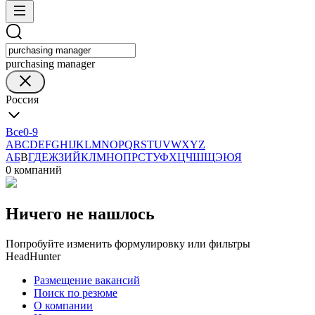
purchasing manager
Россия
Все
0-9
A
B
C
D
E
F
G
H
I
J
K
L
M
N
O
P
Q
R
S
T
U
V
W
X
Y
Z
А
Б
В
Г
Д
Е
Ж
З
И
Й
К
Л
М
Н
О
П
Р
С
Т
У
Ф
Х
Ц
Ч
Ш
Щ
Э
Ю
Я
0 компаний
Ничего не нашлось
Попробуйте изменить формулировку или фильтры
HeadHunter
Размещение вакансий
Поиск по резюме
О компании