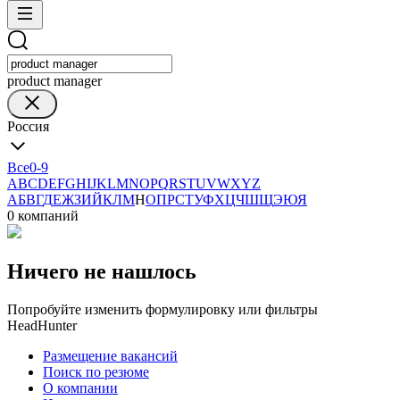
product manager
Россия
Все
0-9
A
B
C
D
E
F
G
H
I
J
K
L
M
N
O
P
Q
R
S
T
U
V
W
X
Y
Z
А
Б
В
Г
Д
Е
Ж
З
И
Й
К
Л
М
Н
О
П
Р
С
Т
У
Ф
Х
Ц
Ч
Ш
Щ
Э
Ю
Я
0 компаний
Ничего не нашлось
Попробуйте изменить формулировку или фильтры
HeadHunter
Размещение вакансий
Поиск по резюме
О компании