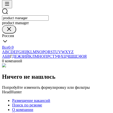
product manager
Россия
Все
0-9
A
B
C
D
E
F
G
H
I
J
K
L
M
N
O
P
Q
R
S
T
U
V
W
X
Y
Z
А
Б
В
Г
Д
Е
Ж
З
И
Й
К
Л
М
Н
О
П
Р
С
Т
У
Ф
Х
Ц
Ч
Ш
Щ
Э
Ю
Я
0 компаний
Ничего не нашлось
Попробуйте изменить формулировку или фильтры
HeadHunter
Размещение вакансий
Поиск по резюме
О компании