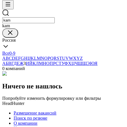
kam
Россия
Все
0-9
A
B
C
D
E
F
G
H
I
J
K
L
M
N
O
P
Q
R
S
T
U
V
W
X
Y
Z
А
Б
В
Г
Д
Е
Ж
З
И
Й
К
Л
М
Н
О
П
Р
С
Т
У
Ф
Х
Ц
Ч
Ш
Щ
Э
Ю
Я
0 компаний
Ничего не нашлось
Попробуйте изменить формулировку или фильтры
HeadHunter
Размещение вакансий
Поиск по резюме
О компании