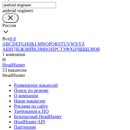
android engineer
Россия
Все
0-9
A
B
C
D
E
F
G
H
I
J
K
L
M
N
O
P
Q
R
S
T
U
V
W
X
Y
Z
А
Б
В
Г
Д
Е
Ж
З
И
Й
К
Л
М
Н
О
П
Р
С
Т
У
Ф
Х
Ц
Ч
Ш
Щ
Э
Ю
Я
1 компания
H
HeadHunter
53 вакансии
HeadHunter
Размещение вакансий
Поиск по резюме
О компании
Наши вакансии
Реклама на сайте
Требования к ПО
Безопасный HeadHunter
HeadHunter API
Партнерам