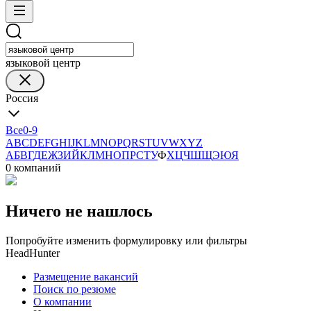
языковой центр
Россия
Все
0-9
A
B
C
D
E
F
G
H
I
J
K
L
M
N
O
P
Q
R
S
T
U
V
W
X
Y
Z
А
Б
В
Г
Д
Е
Ж
З
И
Й
К
Л
М
Н
О
П
Р
С
Т
У
Ф
Х
Ц
Ч
Ш
Щ
Э
Ю
Я
0 компаний
Ничего не нашлось
Попробуйте изменить формулировку или фильтры
HeadHunter
Размещение вакансий
Поиск по резюме
О компании