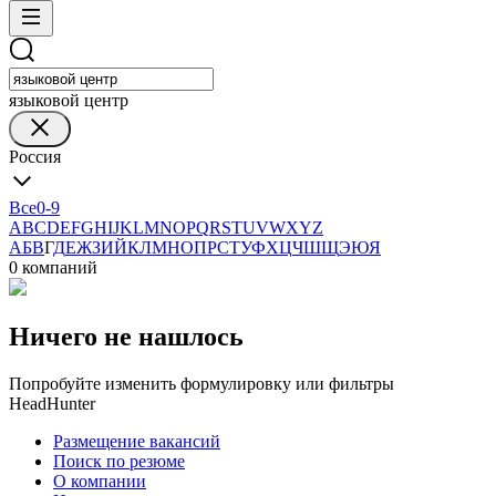
языковой центр
Россия
Все
0-9
A
B
C
D
E
F
G
H
I
J
K
L
M
N
O
P
Q
R
S
T
U
V
W
X
Y
Z
А
Б
В
Г
Д
Е
Ж
З
И
Й
К
Л
М
Н
О
П
Р
С
Т
У
Ф
Х
Ц
Ч
Ш
Щ
Э
Ю
Я
0 компаний
Ничего не нашлось
Попробуйте изменить формулировку или фильтры
HeadHunter
Размещение вакансий
Поиск по резюме
О компании