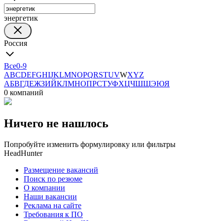
энергетик
Россия
Все
0-9
A
B
C
D
E
F
G
H
I
J
K
L
M
N
O
P
Q
R
S
T
U
V
W
X
Y
Z
А
Б
В
Г
Д
Е
Ж
З
И
Й
К
Л
М
Н
О
П
Р
С
Т
У
Ф
Х
Ц
Ч
Ш
Щ
Э
Ю
Я
0 компаний
Ничего не нашлось
Попробуйте изменить формулировку или фильтры
HeadHunter
Размещение вакансий
Поиск по резюме
О компании
Наши вакансии
Реклама на сайте
Требования к ПО