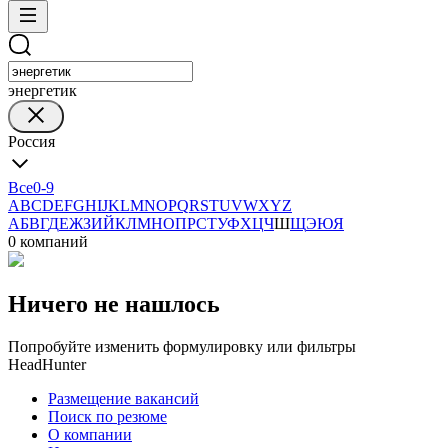
энергетик
Россия
Все
0-9
A
B
C
D
E
F
G
H
I
J
K
L
M
N
O
P
Q
R
S
T
U
V
W
X
Y
Z
А
Б
В
Г
Д
Е
Ж
З
И
Й
К
Л
М
Н
О
П
Р
С
Т
У
Ф
Х
Ц
Ч
Ш
Щ
Э
Ю
Я
0 компаний
Ничего не нашлось
Попробуйте изменить формулировку или фильтры
HeadHunter
Размещение вакансий
Поиск по резюме
О компании