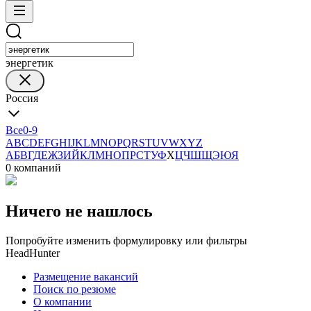
энергетик
Россия
Все
0-9
A
B
C
D
E
F
G
H
I
J
K
L
M
N
O
P
Q
R
S
T
U
V
W
X
Y
Z
А
Б
В
Г
Д
Е
Ж
З
И
Й
К
Л
М
Н
О
П
Р
С
Т
У
Ф
Х
Ц
Ч
Ш
Щ
Э
Ю
Я
0 компаний
Ничего не нашлось
Попробуйте изменить формулировку или фильтры
HeadHunter
Размещение вакансий
Поиск по резюме
О компании