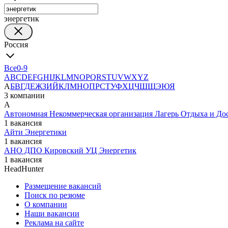
энергетик
Россия
Все
0-9
A
B
C
D
E
F
G
H
I
J
K
L
M
N
O
P
Q
R
S
T
U
V
W
X
Y
Z
А
Б
В
Г
Д
Е
Ж
З
И
Й
К
Л
М
Н
О
П
Р
С
Т
У
Ф
Х
Ц
Ч
Ш
Щ
Э
Ю
Я
3 компании
А
Автономная Некоммерческая организация Лагерь Отдыха и До
1 вакансия
Айти Энергетики
1 вакансия
АНО ДПО Кировский УЦ Энергетик
1 вакансия
HeadHunter
Размещение вакансий
Поиск по резюме
О компании
Наши вакансии
Реклама на сайте