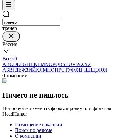
тренер
Россия
Все
0-9
A
B
C
D
E
F
G
H
I
J
K
L
M
N
O
P
Q
R
S
T
U
V
W
X
Y
Z
А
Б
В
Г
Д
Е
Ж
З
И
Й
К
Л
М
Н
О
П
Р
С
Т
У
Ф
Х
Ц
Ч
Ш
Щ
Э
Ю
Я
0 компаний
Ничего не нашлось
Попробуйте изменить формулировку или фильтры
HeadHunter
Размещение вакансий
Поиск по резюме
О компании