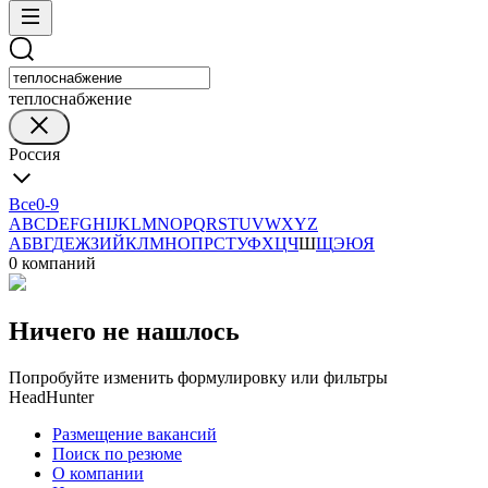
теплоснабжение
Россия
Все
0-9
A
B
C
D
E
F
G
H
I
J
K
L
M
N
O
P
Q
R
S
T
U
V
W
X
Y
Z
А
Б
В
Г
Д
Е
Ж
З
И
Й
К
Л
М
Н
О
П
Р
С
Т
У
Ф
Х
Ц
Ч
Ш
Щ
Э
Ю
Я
0 компаний
Ничего не нашлось
Попробуйте изменить формулировку или фильтры
HeadHunter
Размещение вакансий
Поиск по резюме
О компании