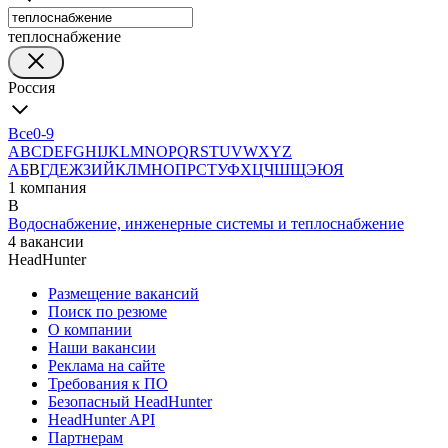
теплоснабжение
Россия
Все
0-9
A
B
C
D
E
F
G
H
I
J
K
L
M
N
O
P
Q
R
S
T
U
V
W
X
Y
Z
А
Б
В
Г
Д
Е
Ж
З
И
Й
К
Л
М
Н
О
П
Р
С
Т
У
Ф
Х
Ц
Ч
Ш
Щ
Э
Ю
Я
1 компания
В
Водоснабжение, инженерные системы и теплоснабжение
4 вакансии
HeadHunter
Размещение вакансий
Поиск по резюме
О компании
Наши вакансии
Реклама на сайте
Требования к ПО
Безопасный HeadHunter
HeadHunter API
Партнерам