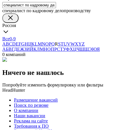
специалист по кадровому делопроизводству
Россия
Все
0-9
A
B
C
D
E
F
G
H
I
J
K
L
M
N
O
P
Q
R
S
T
U
V
W
X
Y
Z
А
Б
В
Г
Д
Е
Ж
З
И
Й
К
Л
М
Н
О
П
Р
С
Т
У
Ф
Х
Ц
Ч
Ш
Щ
Э
Ю
Я
0 компаний
Ничего не нашлось
Попробуйте изменить формулировку или фильтры
HeadHunter
Размещение вакансий
Поиск по резюме
О компании
Наши вакансии
Реклама на сайте
Требования к ПО