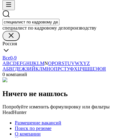
специалист по кадровому делопроизводству
Россия
Все
0-9
A
B
C
D
E
F
G
H
I
J
K
L
M
N
O
P
Q
R
S
T
U
V
W
X
Y
Z
А
Б
В
Г
Д
Е
Ж
З
И
Й
К
Л
М
Н
О
П
Р
С
Т
У
Ф
Х
Ц
Ч
Ш
Щ
Э
Ю
Я
0 компаний
Ничего не нашлось
Попробуйте изменить формулировку или фильтры
HeadHunter
Размещение вакансий
Поиск по резюме
О компании