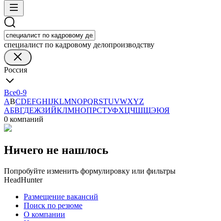
специалист по кадровому делопроизводству
Россия
Все
0-9
A
B
C
D
E
F
G
H
I
J
K
L
M
N
O
P
Q
R
S
T
U
V
W
X
Y
Z
А
Б
В
Г
Д
Е
Ж
З
И
Й
К
Л
М
Н
О
П
Р
С
Т
У
Ф
Х
Ц
Ч
Ш
Щ
Э
Ю
Я
0 компаний
Ничего не нашлось
Попробуйте изменить формулировку или фильтры
HeadHunter
Размещение вакансий
Поиск по резюме
О компании