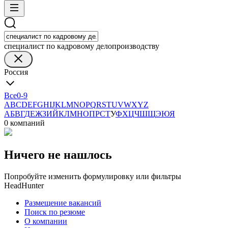
специалист по кадровому делопроизводству
Россия
Все
0-9
A
B
C
D
E
F
G
H
I
J
K
L
M
N
O
P
Q
R
S
T
U
V
W
X
Y
Z
А
Б
В
Г
Д
Е
Ж
З
И
Й
К
Л
М
Н
О
П
Р
С
Т
У
Ф
Х
Ц
Ч
Ш
Щ
Э
Ю
Я
0 компаний
Ничего не нашлось
Попробуйте изменить формулировку или фильтры
HeadHunter
Размещение вакансий
Поиск по резюме
О компании